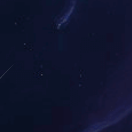
液位和压力传感器变送器
0.5米液位传感器
深井水位传感器
SUAY12.6高精度液位变送器
投入式液位
产
计
探头式液位仪
城市供水压力传感器
深井液位传感器
尾水井液位变送器
尾
l 
水井液位传感器
尾水井液位计
地下水水
l 
位测量
地下水水位计
蓄水池液位计
l 
蓄水池液位变送器
蓄水池液位传感器
l 
窖井液位变送器
窖井液位传感器
窖井
l 
液位计
污水池液位变送器
污水池液位传
感器
高精度压力传感器和变送器
产
绝压变送器
高精度大气压力计
0.05级
压力变送器
高精度数字压力传感器
检定
用高精度压力传感器
0.05级压力传感器
国产高精度压力传感器
万分之五高精度压
力变送器
高精度压力测量
高精度压力检
测
高精度压力计
高精度压力表
高精
度压力仪表
0.075%高精度压力变送器
0.075%高精度压力传感器
SUAY12高精度