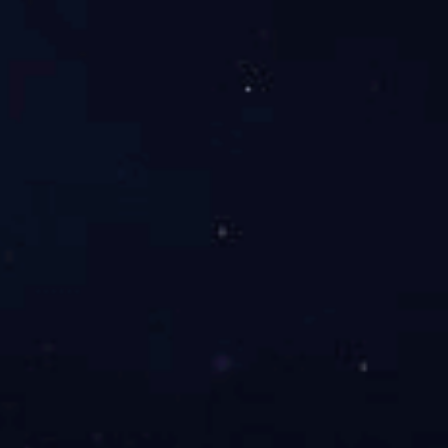
下一篇
智能压力传感器